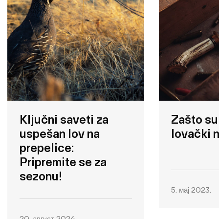
Ključni saveti za
Zašto su 
uspešan lov na
lovački 
prepelice:
Pripremite se za
sezonu!
5. мај 2023.