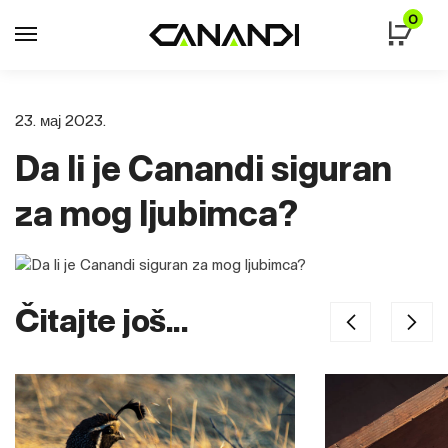
Skip
Skip
0
to
to
navigation
content
23. мај 2023.
Da li je Canandi siguran
za mog ljubimca?
Čitajte još...