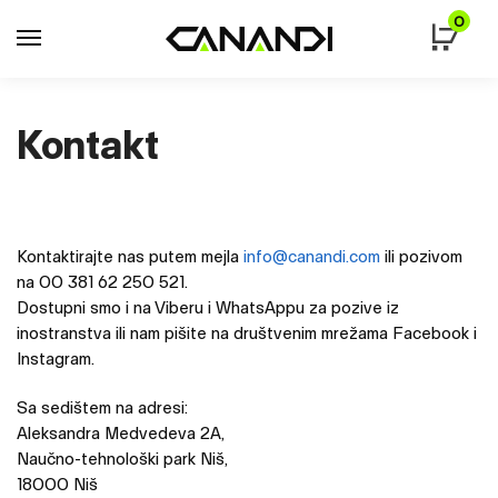
Skip
Skip
0
to
to
navigation
content
Kontakt
Kontaktirajte nas putem mejla
info@canandi.com
ili pozivom
na 00 381 62 250 521.
Dostupni smo i na Viberu i WhatsAppu za pozive iz
inostranstva ili nam pišite na društvenim mrežama Facebook i
Instagram.
Sa sedištem na adresi:
Aleksandra Medvedeva 2A,
Naučno-tehnološki park Niš,
18000 Niš